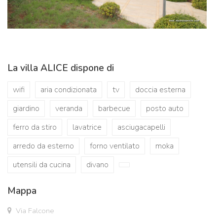
La villa ALICE dispone di
wifi
aria condizionata
tv
doccia esterna
giardino
veranda
barbecue
posto auto
ferro da stiro
lavatrice
asciugacapelli
arredo da esterno
forno ventilato
moka
utensili da cucina
divano
Mappa
Via Falcone