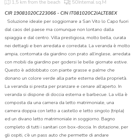
1,5 km
from the beach
50Internal sq.M
CIR 19081020C223066 - CIN IT081020C2IALTE8EX
Soluzione ideale per soggiornare a San Vito lo Capo fuori
dal caos del paese ma comunque non lontano dalla
spiaggia e dal centro. Villa prestigiosa, molto bella, curata
nei dettagli e ben arredata e corredata. La veranda è molto
ampia, contornata da giardino con prato all‘inglese, arredata
con mobili da giardino per godersi le belle giornate estive.
Questo è addobbato con piante grasse e palme che
donano un colore verde alla parte esterna della proprietà.
La veranda si presta per pranzare e cenare all‘aperto. In
veranda si dispone di doccia esterna e barbecue. La villa è
composta da una camera da letto matrimoniale, una
camera doppia con letto a castello e letto singolo (tripla)
ed un divano letto matrimoniale in soggiorno. Bagno
completo di tutti i sanitari con box-doccia. In dotazione, per
gli ospiti, c‘è un pass auto che permette di andare