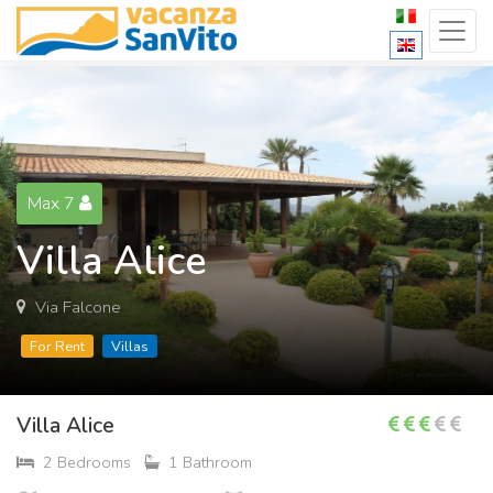
Max 7
Villa Alice
Via Falcone
For Rent
Villas
Villa Alice
2 Bedrooms
1 Bathroom