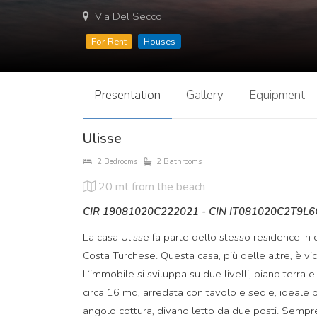
Via Del Secco
For Rent
Houses
Presentation
Gallery
Equipment
Ulisse
2 Bedrooms
2 Bathrooms
20 mt
from the beach
CIR 19081020C222021 - CIN IT081020C2T9L
La casa Ulisse fa parte dello stesso residence in 
Costa Turchese. Questa casa, più delle altre, è vic
L‘immobile si sviluppa su due livelli, piano terra
circa 16 mq, arredata con tavolo e sedie, ideale 
angolo cottura, divano letto da due posti. Sempre