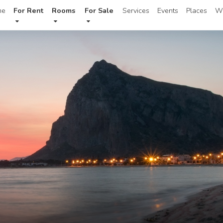
me
For Rent
Rooms
For Sale
Services
Events
Places
W