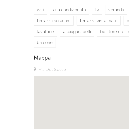
wifi
aria condizionata
tv
veranda
terrazza solarium
terrazza vista mare
lavatrice
asciugacapelli
bollitore elett
balcone
Mappa
Via Del Secco