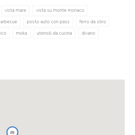
vista mare
vista su monte monaco
barbecue
posto auto con pass
ferro da stiro
rico
moka
utensili da cucina
divano