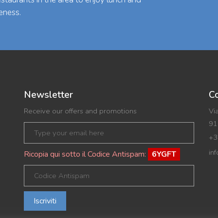
eness.
Newsletter
Co
Receive our offers and promotions
Vi
91
+3
in
Ricopia qui sotto il Codice Antispam:
6YGFT
Iscriviti