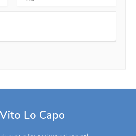
 Vito Lo Capo
taurants in the area to enjoy lunch and