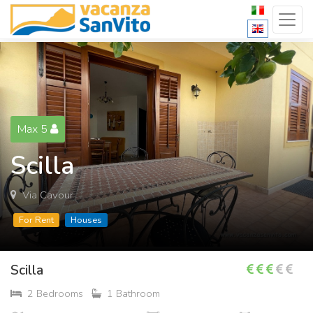
Max 5
Scilla
Via Cavour
For Rent
Houses
Scilla
2 Bedrooms
1 Bathroom