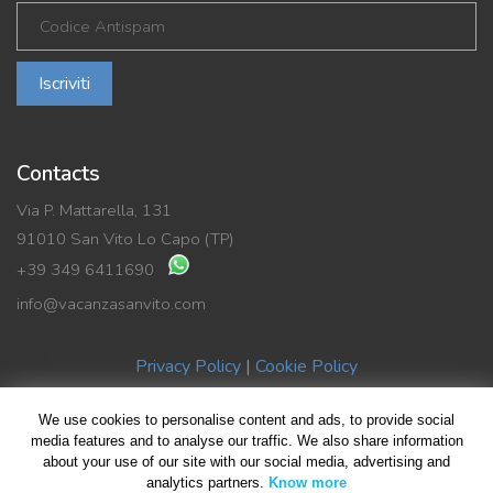
Iscriviti
Contacts
Via P. Mattarella, 131
91010 San Vito Lo Capo (TP)
+39 349 6411690
info@vacanzasanvito.com
Privacy Policy
|
Cookie Policy
We use cookies to personalise content and ads, to provide social
© Copyright 2019 Vacanza SanVito di Benedetto La Rocca | P.Iva
media features and to analyse our traffic. We also share information
02489590816
about your use of our site with our social media, advertising and
analytics partners.
Know more
All rights reserved | Design by
Giovanni Giliberti
| Foto HomePage