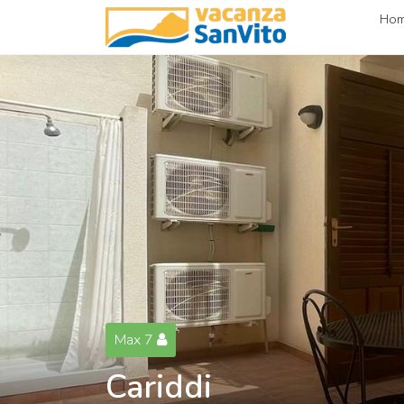
Ho
Max 7
Cariddi