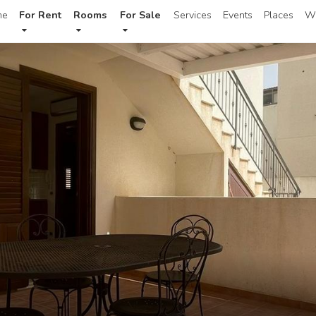
me
For Rent
Rooms
For Sale
Services
Events
Places
W