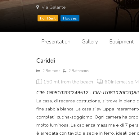
Via Galante
For Rent
Houses
Presentation
Gallery
Equipment
Cariddi
2 Bedrooms
2 Bathrooms
150 mt
from the beach
60Internal sq.M
CIR: 19081020C249512 - CIN: IT081020C2Q8
La casa, di recente costruzione, si trova in pieno 
fine sabbia bianca. La casa si sviluppa interamen
completi, cucina-soggiorno. Ogni camera ha propri
molto luminosa. La capienza massima è di 7 person
è arredata con tavolo e sedie in ferro, ideali per 