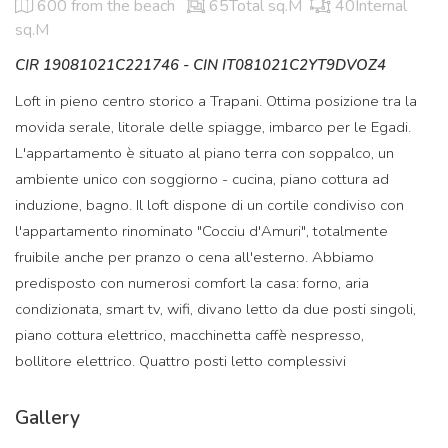
600
from the beach
65Total sq.M
40Internal
sq.M
CIR 19081021C221746 - CIN IT081021C2YT9DVOZ4
Loft in pieno centro storico a Trapani. Ottima posizione tra la
movida serale, litorale delle spiagge, imbarco per le Egadi.
L'appartamento è situato al piano terra con soppalco, un
ambiente unico con soggiorno - cucina, piano cottura ad
induzione, bagno. Il loft dispone di un cortile condiviso con
l'appartamento rinominato "Cocciu d'Amuri", totalmente
fruibile anche per pranzo o cena all'esterno. Abbiamo
predisposto con numerosi comfort la casa: forno, aria
condizionata, smart tv, wifi, divano letto da due posti singoli,
piano cottura elettrico, macchinetta caffè nespresso,
bollitore elettrico. Quattro posti letto complessivi
Gallery