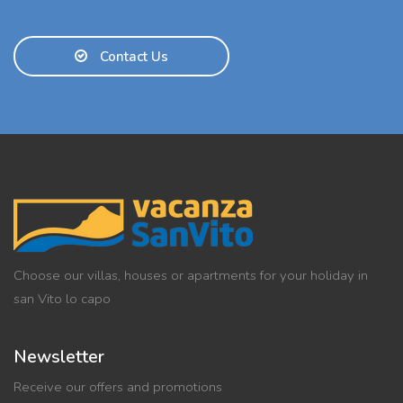
Contact Us
Choose our villas, houses or apartments for your holiday in
san Vito lo capo
Newsletter
Receive our offers and promotions