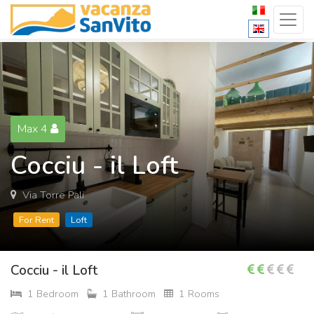
Max 4
Cocciu - il Loft
Via Torre Pali
For Rent
Loft
Cocciu - il Loft
1 Bedroom
1 Bathroom
1 Rooms