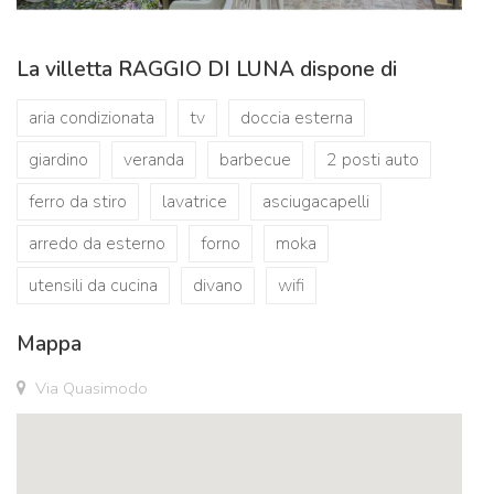
La villetta RAGGIO DI LUNA dispone di
aria condizionata
tv
doccia esterna
giardino
veranda
barbecue
2 posti auto
ferro da stiro
lavatrice
asciugacapelli
arredo da esterno
forno
moka
utensili da cucina
divano
wifi
Mappa
Via Quasimodo