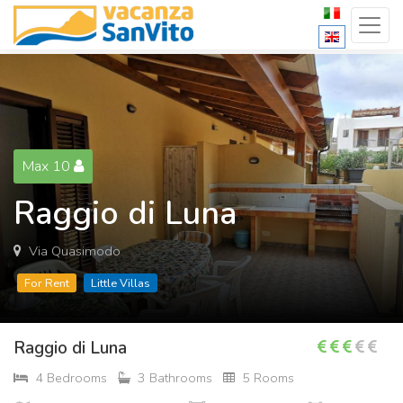
Max 10
Raggio di Luna
Via Quasimodo
For Rent
Little Villas
Raggio di Luna
4 Bedrooms
3 Bathrooms
5 Rooms