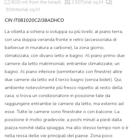
800 mt
from the beach
150Total sq.M
90Internal sq.M
CIN IT081020C2J38ADHCO
La villetta a schiera si sviluppa su più livelli: al piano terra,
con una doppia veranda fronte e retro (accessoriata di
barbecue in muratura a carbone), la zona giorno,
climatizzata, con divano letto e bagno. Al piano primo due
camere da letto matrimoniali, entrambe climatizzate, un
bagno. Al piano inferiore (seminterrato con finestre) altre
due camere da letto ed il terzo bagno (senza bidet). Qui,
ambiente notevolmente più fresco rispetto al resto della
casa, si trova un condizionatore in posizione tale da
raggiungere entrambe le camere da letto, ma esterno ad
esse. Tutte le camere sono finestrate o con balcone. La
posizione è molto gradevole, a pochi minuti a piedi dalla
piazza nonchè dalla spiaggia, ma allo stesso tempo non si è
nella ressa delle vie principali del paese. Zona poco