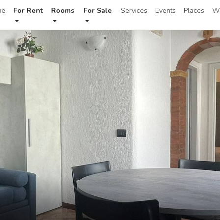
me
For Rent
Rooms
For Sale
Services
Events
Places
W