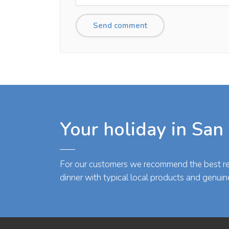
Your holiday in San
For our customers we recommend the best res
dinner with typical local products and genuin