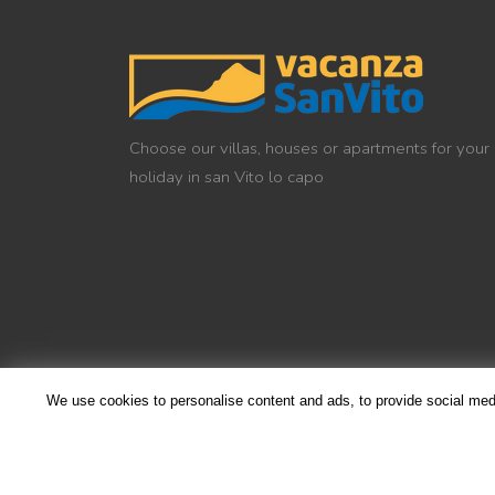
Choose our villas, houses or apartments for your
holiday in san Vito lo capo
We use cookies to personalise content and ads, to provide social media
© Copyright 2019 Vacanza SanVito di Benedetto La Roc