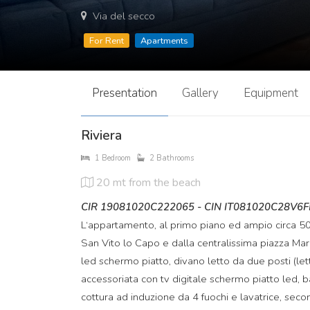
Via del secco
For Rent
Apartments
Presentation
Gallery
Equipment
Riviera
1 Bedroom
2 Bathrooms
20 mt
from the beach
CIR 19081020C222065 - CIN IT081020C28V6
L‘appartamento, al primo piano ed ampio circa 50 
San Vito lo Capo e dalla centralissima piazza Mar
led schermo piatto, divano letto da due posti (lett
accessoriata con tv digitale schermo piatto led, 
cottura ad induzione da 4 fuochi e lavatrice, se