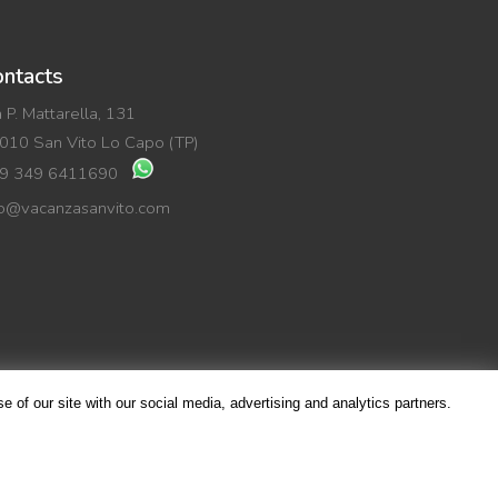
ntacts
a P. Mattarella, 131
010 San Vito Lo Capo (TP)
9 349 6411690
fo@vacanzasanvito.com
 of our site with our social media, advertising and analytics partners.
Facebook