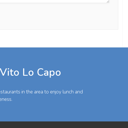
 Vito Lo Capo
taurants in the area to enjoy lunch and
eness.