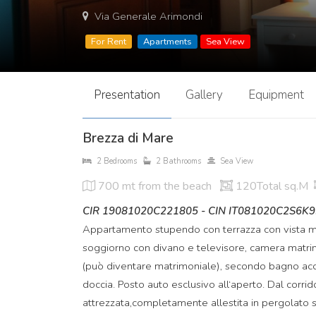
Via Generale Arimondi
For Rent
Apartments
Sea View
Presentation
Gallery
Equipment
Brezza di Mare
2 Bedrooms
2 Bathrooms
Sea View
700 mt
from the beach
120Total sq.M
CIR 19081020C221805 - CIN IT081020C2S6K
Appartamento stupendo con terrazza con vista mag
soggiorno con divano e televisore, camera matr
(può diventare matrimoniale), secondo bagno acces
doccia. Posto auto esclusivo all‘aperto. Dal corrido
attrezzata,completamente allestita in pergolato