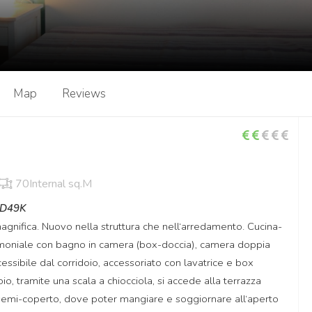
Map
Reviews
70Internal sq.M
9D49K
nifica. Nuovo nella struttura che nell‘arredamento. Cucina-
imoniale con bagno in camera (box-doccia), camera doppia
sibile dal corridoio, accessoriato con lavatrice e box
io, tramite una scala a chiocciola, si accede alla terrazza
 semi-coperto, dove poter mangiare e soggiornare all‘aperto