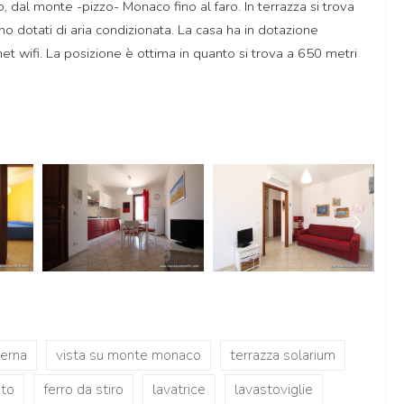
 dal monte -pizzo- Monaco fino al faro. In terrazza si trova
ono dotati di aria condizionata. La casa ha in dotazione
net wifi. La posizione è ottima in quanto si trova a 650 metri
terna
vista su monte monaco
terrazza solarium
uto
ferro da stiro
lavatrice
lavastoviglie