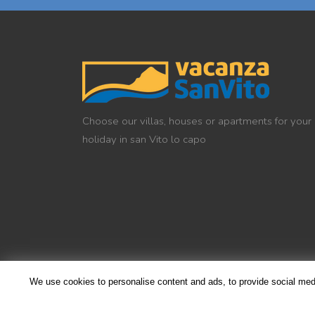
Choose our villas, houses or apartments for your
holiday in san Vito lo capo
We use cookies to personalise content and ads, to provide social media