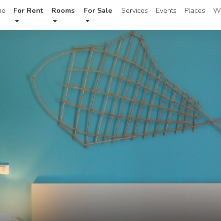
me
For Rent
Rooms
For Sale
Services
Events
Places
W