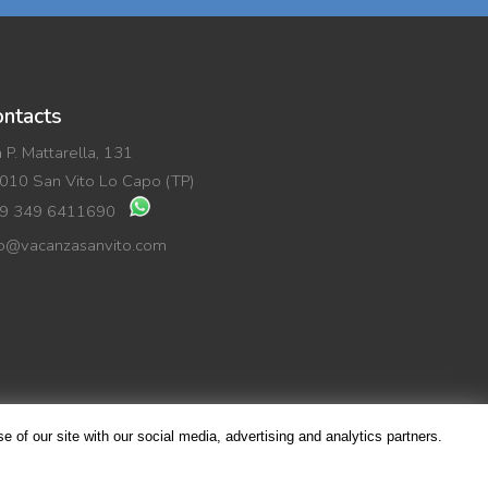
ntacts
a P. Mattarella, 131
010 San Vito Lo Capo (TP)
9 349 6411690
fo@vacanzasanvito.com
 of our site with our social media, advertising and analytics partners.