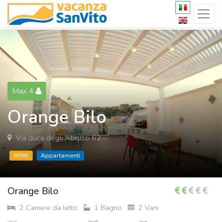
Max 4
Orange Bilo
Via duca degli Abruzzi 62
Affitti
Appartamenti
Orange Bilo
2 Camere da letto
1 Bagno
2 Vani