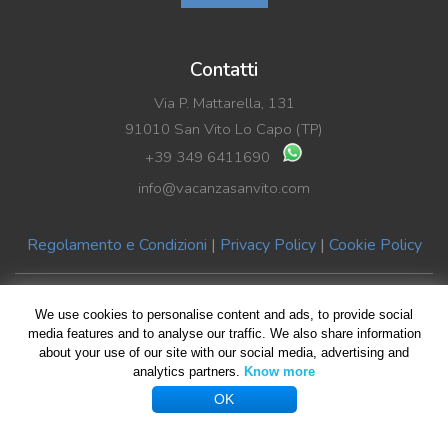
Contatti
Via P. Mattarella, 131
91010 San Vito Lo Capo (TP)
+39 349 6411690
info@vacanzasanvito.com
Regolamento e Condizioni
|
Privacy Policy
|
Cookie Policy
© Copyright 2019 Vacanza SanVito di Benedetto La Rocca | P.Iva
We use cookies to personalise content and ads, to provide social
02489590816
media features and to analyse our traffic. We also share information
about your use of our site with our social media, advertising and
All rights reserved | Design by
Giovanni Giliberti
| Foto HomePage
analytics partners.
Know more
Giuseppe Violante
OK