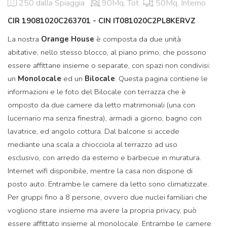
250
dalla Spiaggia
90Mq. Tot
50Mq. Interno
CIR 19081020C263701 - CIN IT081020C2PL8KERVZ
La nostra
Orange House
è composta da due unità
abitative, nello stesso blocco, al piano primo, che possono
essere affittane insieme o separate, con spazi non condivisi:
un
Monolocale
ed un
Bilocale
. Questa pagina contiene le
informazioni e le foto del Bilocale con terrazza che è
omposto da due camere da letto matrimoniali (una con
lucernario ma senza finestra), armadi a giorno, bagno con
lavatrice, ed angolo cottura. Dal balcone si accede
mediante una scala a chiocciola al terrazzo ad uso
esclusivo, con arredo da esterno e barbecue in muratura.
Internet wifi disponibile, mentre la casa non dispone di
posto auto. Entrambe le camere da letto sono climatizzate.
Per gruppi fino a 8 persone, ovvero due nuclei familiari che
vogliono stare insieme ma avere la propria privacy, può
essere affittato insieme al monolocale. Entrambe le camere