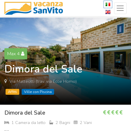
Max 4
Dimora del Sale
Via Matteotti (trav. via Ecce Homo)
Affitti
Ville con Piscina
Dimora del Sale
1 Camera da letto
2 Bagni
2 Vani