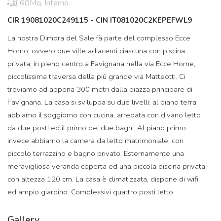
60Mq. Interno
CIR 19081020C249115 - CIN IT081020C2KEPEFWL9
La nostra Dimora del Sale fà parte del complesso Ecce
Homo, ovvero due ville adiacenti ciascuna con piscina
privata, in pieno centro a Favignana nella via Ecce Home,
piccolissima traversa della più grande via Matteotti. Ci
troviamo ad appena 300 metri dalla piazza principare di
Favignana. La casa si sviluppa su due livelli: al piano terra
abbiamo il soggiorno con cucina, arredata con divano letto
da due posti ed il primo dei due bagni. Al piano primo
invece abbiamo la camera da letto matrimoniale, con
piccolo terrazzino e bagno privato. Esternamente una
meravigliosa veranda coperta ed una piccola piscina privata
con altezza 120 cm. La casa è climatizzata, dispone di wifi
ed ampio giardino. Complessivi quattro posti letto.
Gallery