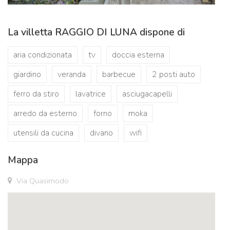
La villetta RAGGIO DI LUNA dispone di
aria condizionata
tv
doccia esterna
giardino
veranda
barbecue
2 posti auto
ferro da stiro
lavatrice
asciugacapelli
arredo da esterno
forno
moka
utensili da cucina
divano
wifi
Mappa
Via Quasimodo