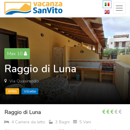
Max 10
Raggio di Luna
Via Quasimodo
Affitti
Villette
Raggio di Luna
4 Camere da letto
3 Bagni
5 Vani