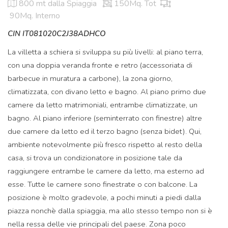
800 mt
dalla Spiaggia
150Mq. Tot
90Mq. Interno
CIN IT081020C2J38ADHCO
La villetta a schiera si sviluppa su più livelli: al piano terra,
con una doppia veranda fronte e retro (accessoriata di
barbecue in muratura a carbone), la zona giorno,
climatizzata, con divano letto e bagno. Al piano primo due
camere da letto matrimoniali, entrambe climatizzate, un
bagno. Al piano inferiore (seminterrato con finestre) altre
due camere da letto ed il terzo bagno (senza bidet). Qui,
ambiente notevolmente più fresco rispetto al resto della
casa, si trova un condizionatore in posizione tale da
raggiungere entrambe le camere da letto, ma esterno ad
esse. Tutte le camere sono finestrate o con balcone. La
posizione è molto gradevole, a pochi minuti a piedi dalla
piazza nonchè dalla spiaggia, ma allo stesso tempo non si è
nella ressa delle vie principali del paese. Zona poco