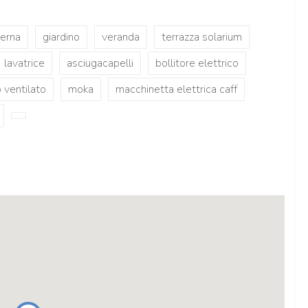
terna
giardino
veranda
terrazza solarium
lavatrice
asciugacapelli
bollitore elettrico
 ventilato
moka
macchinetta elettrica caff