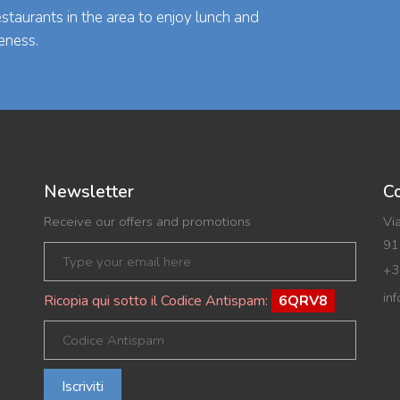
taurants in the area to enjoy lunch and
eness.
Newsletter
Co
Receive our offers and promotions
Vi
91
+3
in
Ricopia qui sotto il Codice Antispam:
6QRV8
Iscriviti