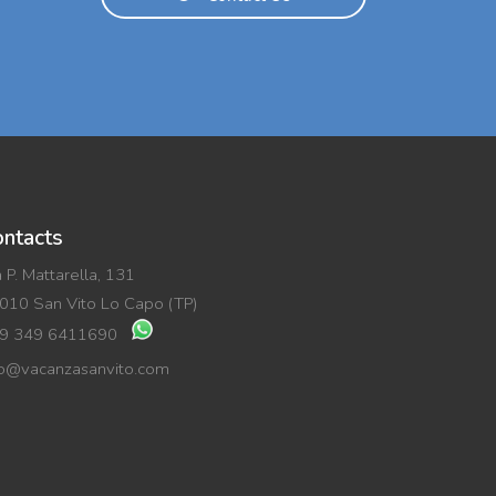
ntacts
a P. Mattarella, 131
010 San Vito Lo Capo (TP)
9 349 6411690
fo@vacanzasanvito.com