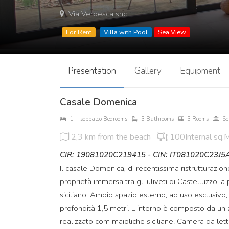
Via Verdesca snc
For Rent
Villa with Pool
Sea View
Presentation
Gallery
Equipment
Casale Domenica
1 + soppalco Bedrooms
3 Bathrooms
3 Rooms
Se
2,3 km
from the beach
100Internal sq.
CIR: 19081020C219415 - CIN: IT081020C23J5
Il casale Domenica, di recentissima ristrutturazion
proprietà immersa tra gli uliveti di Castelluzzo, a 
siciliano. Ampio spazio esterno, ad uso esclusivo
profondità 1,5 metri. L'interno è composto da un
realizzato com maioliche siciliane. Camera da le