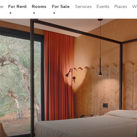
me
For Rent
Rooms
For Sale
Services
Events
Places
W