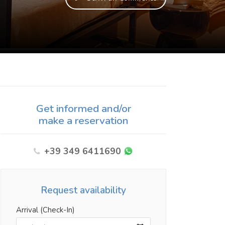
Get informed and/or
make a reservation
+39 349 6411690
Request availability
Arrival (Check-In)