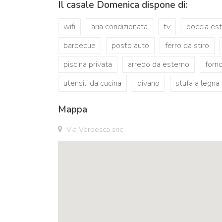
Il casale Domenica dispone di:
wifi
aria condizionata
tv
doccia es
barbecue
posto auto
ferro da stiro
piscina privata
arredo da esterno
forno
utensili da cucina
divano
stufa a legna
Mappa
Via Verdesca snc