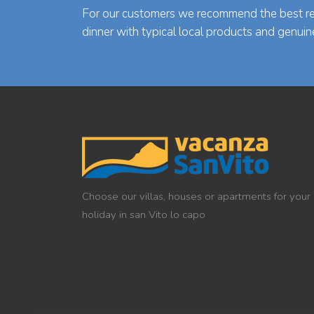
For our customers we recommend the best res
dinner with typical local products and genuin
Choose our villas, houses or apartments for your
holiday in san Vito lo capo