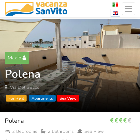
Max 5
Polena
Via Del Secco
For Rent
Apartments
Sea View
Polena
2 Bedrooms
2 Bathrooms
Sea View