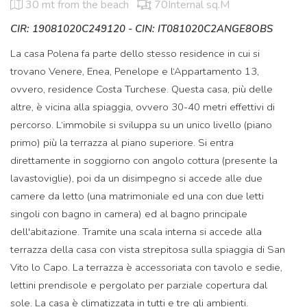
30 mt
from the beach
70Internal sq.M
CIR: 19081020C249120 - CIN: IT081020C2ANGE8OBS
La casa Polena fa parte dello stesso residence in cui si
trovano Venere, Enea, Penelope e l‘Appartamento 13,
ovvero, residence Costa Turchese. Questa casa, più delle
altre, è vicina alla spiaggia, ovvero 30-40 metri effettivi di
percorso. L‘immobile si sviluppa su un unico livello (piano
primo) più la terrazza al piano superiore. Si entra
direttamente in soggiorno con angolo cottura (presente la
lavastoviglie), poi da un disimpegno si accede alle due
camere da letto (una matrimoniale ed una con due letti
singoli con bagno in camera) ed al bagno principale
dell'abitazione. Tramite una scala interna si accede alla
terrazza della casa con vista strepitosa sulla spiaggia di San
Vito lo Capo. La terrazza è accessoriata con tavolo e sedie,
lettini prendisole e pergolato per parziale copertura dal
sole. La casa è climatizzata in tutti e tre gli ambienti.