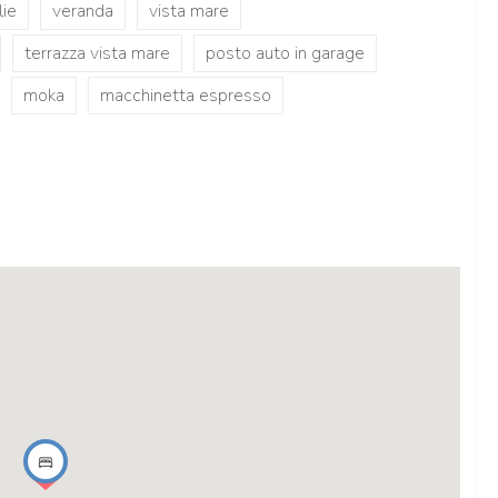
lie
veranda
vista mare
terrazza vista mare
posto auto in garage
moka
macchinetta espresso