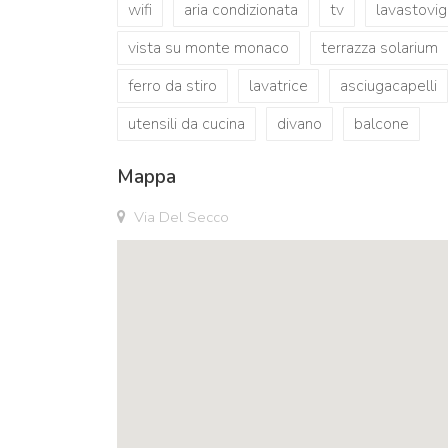
wifi
aria condizionata
tv
lavastovig
vista su monte monaco
terrazza solarium
ferro da stiro
lavatrice
asciugacapelli
utensili da cucina
divano
balcone
Mappa
Via Del Secco