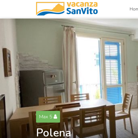
Ho
Max 5
Polena