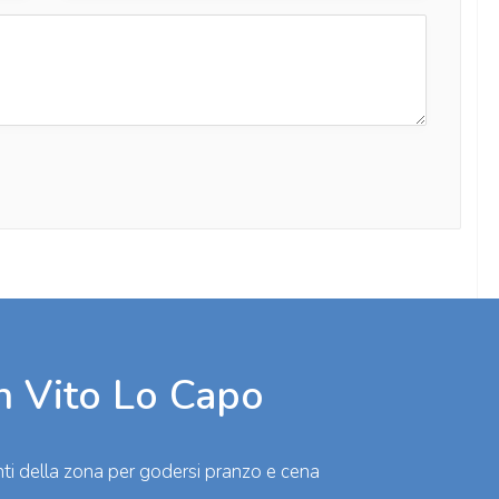
n Vito Lo Capo
oranti della zona per godersi pranzo e cena