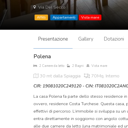
Via Del Secco
Affitti
Appartamenti
Vista mare
Presentazione
Gallery
Dotazioni
Polena
2 Camere da letto
2 Bagni
Vista mare
30 mt
dalla Spiaggia
70Mq. Interno
CIR: 19081020C249120 - CIN: IT081020C2A
La casa Polena fa parte dello stesso residence i
ovvero, residence Costa Turchese. Questa casa, pi
effettivi di percorso. L‘immobile si sviluppa su un 
entra direttamente in soggiorno con angolo cottur
alle due camere da letto (una matrimoniale ed un