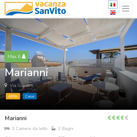
Max 6
Marianni
Via Giardini
Affitti
Case
Marianni
3 Camere da letto
2 Bagni