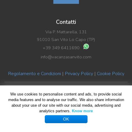
Contatti
Via P. Mattarella, 131
91010 San Vito Lo Capo (TP)
+39 349 6411690
info@vacanzasanvito.com
Regolamento e Condizioni
|
Privacy Policy
|
Cookie Policy
© Copyright 2019 Vacanza SanVito di Benedetto La Rocca | P.Iva
We use cookies to personalise content and ads, to provide social
02489590816
media features and to analyse our traffic. We also share information
about your use of our site with our social media, advertising and
All rights reserved | Design by
Giovanni Giliberti
| Foto HomePage
analytics partners.
Know more
Giuseppe Violante
OK