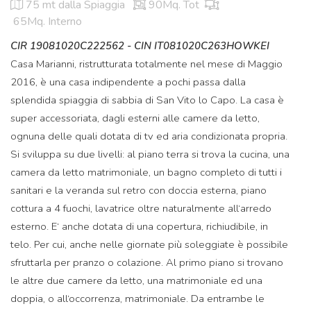
75 mt
dalla Spiaggia
90Mq. Tot
65Mq. Interno
CIR 19081020C222562 - CIN IT081020C263HOWKEI
Casa Marianni, ristrutturata totalmente nel mese di Maggio
2016, è una casa indipendente a pochi passa dalla
splendida spiaggia di sabbia di San Vito lo Capo. La casa è
super accessoriata, dagli esterni alle camere da letto,
ognuna delle quali dotata di tv ed aria condizionata propria.
Si sviluppa su due livelli: al piano terra si trova la cucina, una
camera da letto matrimoniale, un bagno completo di tutti i
sanitari e la veranda sul retro con doccia esterna, piano
cottura a 4 fuochi, lavatrice oltre naturalmente all‘arredo
esterno. E‘ anche dotata di una copertura, richiudibile, in
telo. Per cui, anche nelle giornate più soleggiate è possibile
sfruttarla per pranzo o colazione. Al primo piano si trovano
le altre due camere da letto, una matrimoniale ed una
doppia, o all‘occorrenza, matrimoniale. Da entrambe le