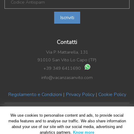
Iscriviti
Contatti
Via P. Mattarella, 131
91010 San Vito Lo Capo (TP)
+39 349 6411690
info@vacanzasanvito.com
Regolamento e Condizioni
|
Privacy Policy
|
Cookie Policy
© Copyright 2019 Vacanza SanVito di Benedetto La Rocca | P.Iva
We use cookies to personalise content and ads, to provide social
02489590816
media features and to analyse our traffic. We also share information
about your use of our site with our social media, advertising and
All rights reserved | Design by
Giovanni Giliberti
| Foto HomePage
analytics partners.
Know more