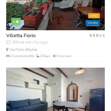
Affitti
6
Villette
Villetta Fiorio
300 mt
dalla Spiaggia
Via Forio d'Ischia
2 Camere da letto
2 Bagni
Vista mare