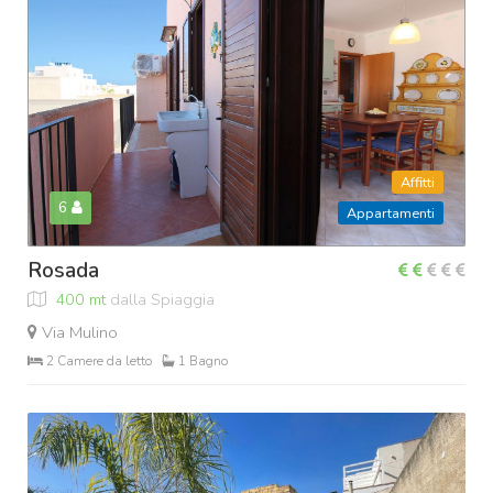
Affitti
6
Appartamenti
Rosada
400 mt
dalla Spiaggia
Via Mulino
2 Camere da letto
1 Bagno