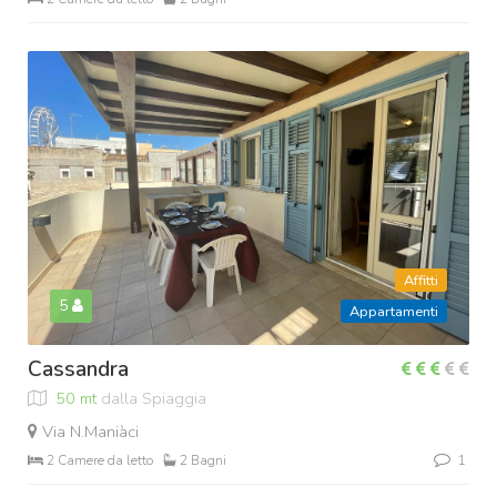
Affitti
5
Appartamenti
Cassandra
50 mt
dalla Spiaggia
Via N.Maniàci
2 Camere da letto
2 Bagni
1