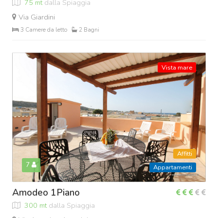
75 mt
dalla Spiaggia
Via Giardini
3 Camere da letto
2 Bagni
Vista mare
Affitti
7
Appartamenti
Amodeo 1Piano
300 mt
dalla Spiaggia