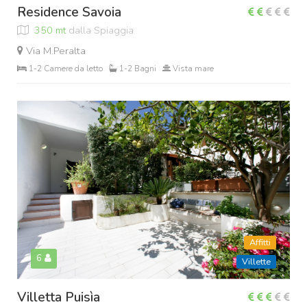
Residence Savoia
350 mt
dalla Spiaggia
Via M.Peralta
1-2 Camere da letto
1-2 Bagni
Vista mare
Affitti
6
Villette
Villetta Puisìa