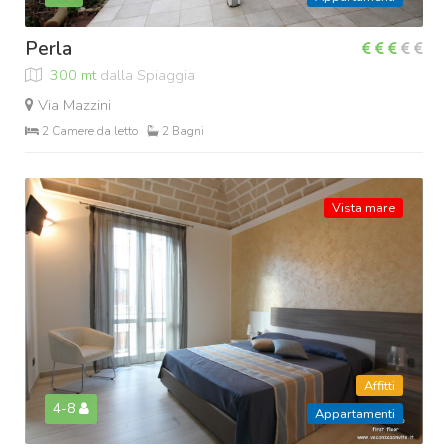
Perla
300 mt
dalla Spiaggia
Via Mazzini
2 Camere da letto
2 Bagni
Vista mare
Affitti
4-8
Appartamenti