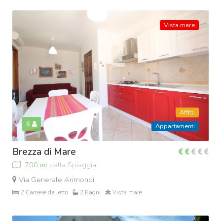
Vista mare
Affitti
6
Appartamenti
Brezza di Mare
700 mt
dalla Spiaggia
Via Generale Arimondi
2 Camere da letto
2 Bagni
Vista mare