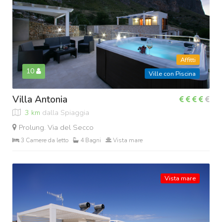
Affitti
10
Ville con Piscina
Villa Antonia
3 km
dalla Spiaggia
Prolung. Via del Secco
3 Camere da letto
4 Bagni
Vista mare
Vista mare