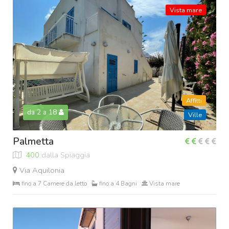
Vista mare
Affitti
da 2 a 18
Ville
Palmetta
400
dalla Spiaggia
Via Aquilonia
fino a 7 Camere da letto
fino a 4 Bagni
Vista mare