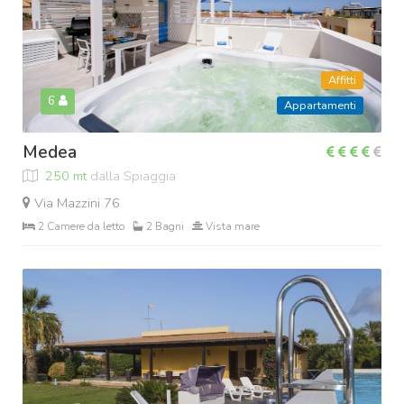
Affitti
6
Appartamenti
Medea
250 mt
dalla Spiaggia
Via Mazzini 76
2 Camere da letto
2 Bagni
Vista mare