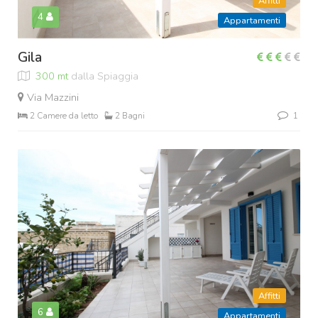
Affitti
4
Appartamenti
Gila
300 mt
dalla Spiaggia
Via Mazzini
2 Camere da letto
2 Bagni
1
Affitti
6
Appartamenti