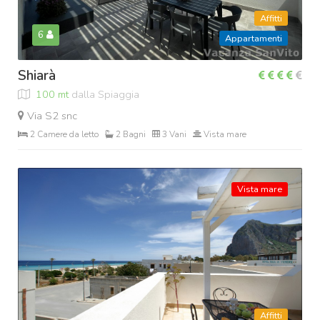
Affitti
6
Appartamenti
Shiarà
100 mt
dalla Spiaggia
Via S2 snc
2 Camere da letto
2 Bagni
3 Vani
Vista mare
Vista mare
Affitti