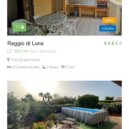
Affitti
10
Villette
Raggio di Luna
800 mt
dalla Spiaggia
Via Quasimodo
4 Camere da letto
3 Bagni
5 Vani