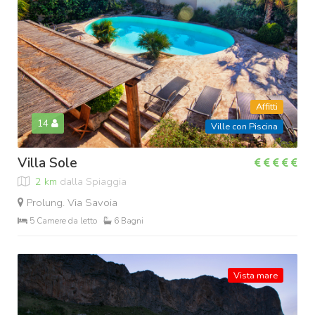
Affitti
14
Ville con Piscina
Villa Sole
2 km
dalla Spiaggia
Prolung. Via Savoia
5 Camere da letto
6 Bagni
Vista mare