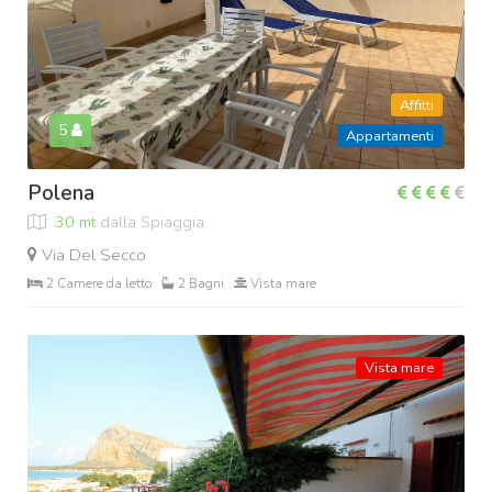
Affitti
5
Appartamenti
Polena
30 mt
dalla Spiaggia
Via Del Secco
2 Camere da letto
2 Bagni
Vista mare
Vista mare