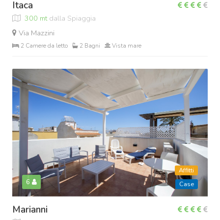
Itaca
300 mt
dalla Spiaggia
Via Mazzini
2 Camere da letto
2 Bagni
Vista mare
Affitti
6
Case
Marianni