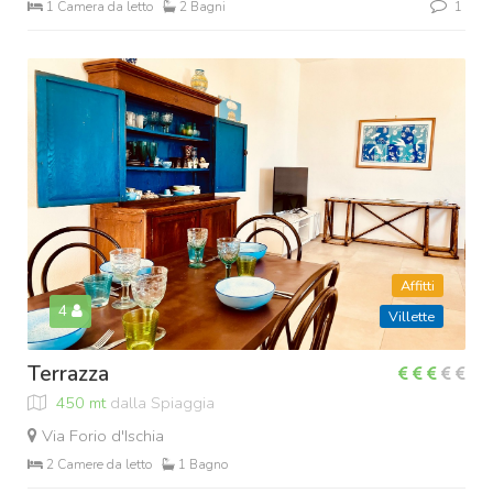
1 Camera da letto
2 Bagni
1
Affitti
4
Villette
Terrazza
450 mt
dalla Spiaggia
Via Forio d'Ischia
2 Camere da letto
1 Bagno