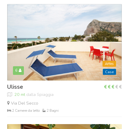
Affitti
6
Case
Ulisse
20 mt
dalla Spiaggia
Via Del Secco
2 Camere da letto
2 Bagni