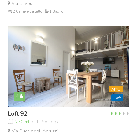
Via Cavour
2 Camere da letto
1 Bagno
Affitti
4
Loft
Loft 92
250 mt
dalla Spiaggia
Via Duca degli Abruzzi