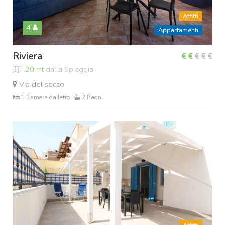
Affitti
4
Appartamenti
Riviera
20 mt
dalla Spiaggia
Via del secco
1 Camera da letto
2 Bagni