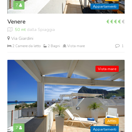
7
Appartamenti
Venere
50 mt
dalla Spiaggia
Via Giardini
2 Camere da letto
2 Bagni
Vista mare
1
Vista mare
Affitti
7
Appartamenti