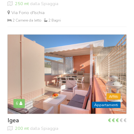
250 mt
dalla Spiaggia
Via Forio d'Ischia
2 Camere da letto
2 Bagni
Affitti
6
Appartamenti
Igea
200 mt
dalla Spiaggia