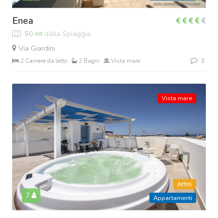
Enea
50 mt
dalla Spiaggia
Via Giardini
2 Camere da letto
2 Bagni
Vista mare
3
Vista mare
Affitti
7
Appartamenti