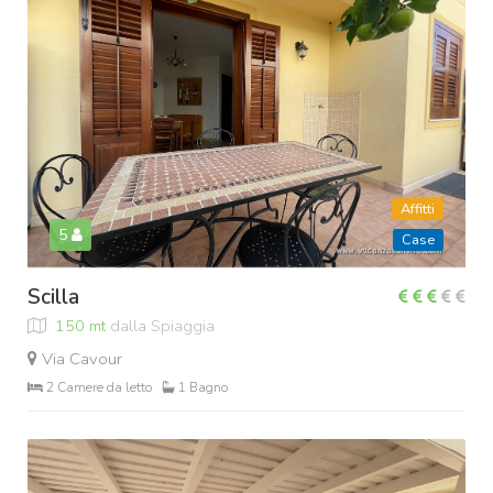
Affitti
5
Case
Scilla
150 mt
dalla Spiaggia
Via Cavour
2 Camere da letto
1 Bagno