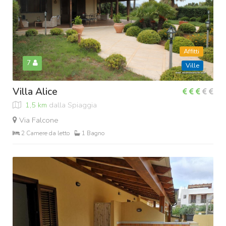
Affitti
7
Ville
Villa Alice
1,5 km
dalla Spiaggia
Via Falcone
2 Camere da letto
1 Bagno