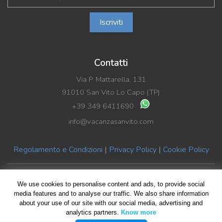
Iscriviti
Contatti
Via P. Mattarella, 131
91010 San Vito Lo Capo (TP)
+39 349 6411690
info@vacanzasanvito.com
Regolamento e Condizioni
|
Privacy Policy
|
Cookie Policy
© Copyright 2019 Vacanza SanVito di Benedetto La Rocca | P.Iva
We use cookies to personalise content and ads, to provide social
02489590816
media features and to analyse our traffic. We also share information
about your use of our site with our social media, advertising and
All rights reserved | Design by
Giovanni Giliberti
| Foto HomePage
analytics partners.
Know more
Giuseppe Violante