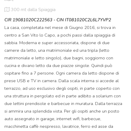
300 mt
dalla Spiaggia
CIR 19081020C222563 - CIN IT081020C2L6L7YVP2
La casa, completata nel mese di Giugno 2016, si trova in
centro a San Vito lo Capo, a pochi passi dalla spiaggia di
sabbia. Moderna e super accessoriata, dispone di due
camere da letto, una matrimoniale ed una tripla (letto
matrimoniale e letto singolo), due bagni, soggiorno con
cucina e divano letto da due piazze singole. Quindi può
ospitare fino a 7 persone. Ogni camera da letto dispone di
prese USB e TV in camera. Dalla scala interna si accede al
terrazzo, ad uso esclusivo degli ospiti, in parte coperto con
una struttura in pergolato ed in parte adibito a solarium con
due lettini prendisole e barbecue in muratura. Dalla terrazza
si ammira una splendida vista. Per gli ospiti anche un posto
auto assegnato in garage, internet wifi, barbecue,
macchinetta caffè nespresso, lavatrice, ferro ed asse da