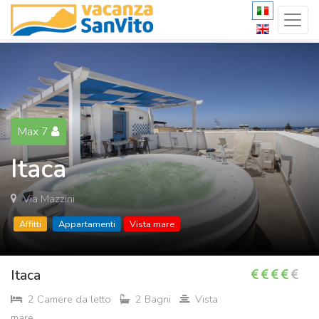
Max 7
Itaca
Via Mazzini
Affitti
Appartamenti
Vista mare
Itaca
2 Camere da letto
2 Bagni
Vista
mare