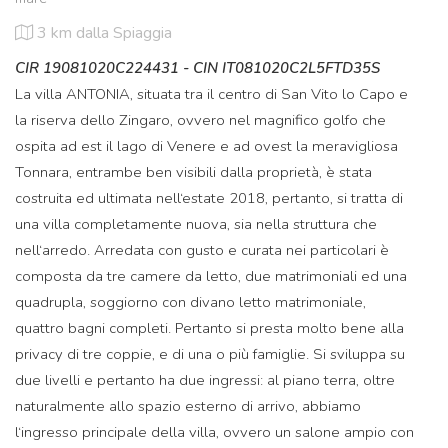
3 km
dalla Spiaggia
CIR 19081020C224431 - CIN IT081020C2L5FTD35S
La villa ANTONIA, situata tra il centro di San Vito lo Capo e
la riserva dello Zingaro, ovvero nel magnifico golfo che
ospita ad est il lago di Venere e ad ovest la meravigliosa
Tonnara, entrambe ben visibili dalla proprietà, è stata
costruita ed ultimata nell‘estate 2018, pertanto, si tratta di
una villa completamente nuova, sia nella struttura che
nell‘arredo. Arredata con gusto e curata nei particolari è
composta da tre camere da letto, due matrimoniali ed una
quadrupla, soggiorno con divano letto matrimoniale,
quattro bagni completi. Pertanto si presta molto bene alla
privacy di tre coppie, e di una o più famiglie. Si sviluppa su
due livelli e pertanto ha due ingressi: al piano terra, oltre
naturalmente allo spazio esterno di arrivo, abbiamo
l‘ingresso principale della villa, ovvero un salone ampio con