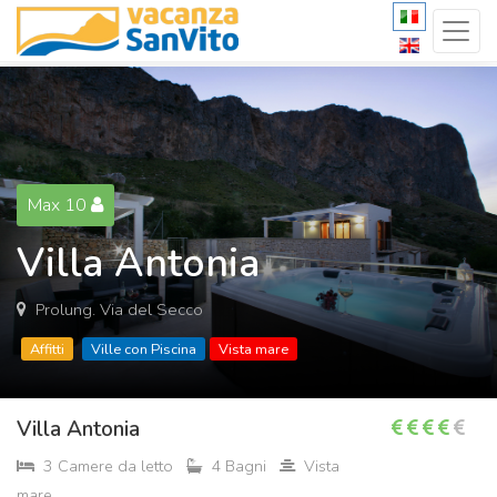
Max 10
Villa Antonia
Prolung. Via del Secco
Affitti
Ville con Piscina
Vista mare
Villa Antonia
3 Camere da letto
4 Bagni
Vista
mare