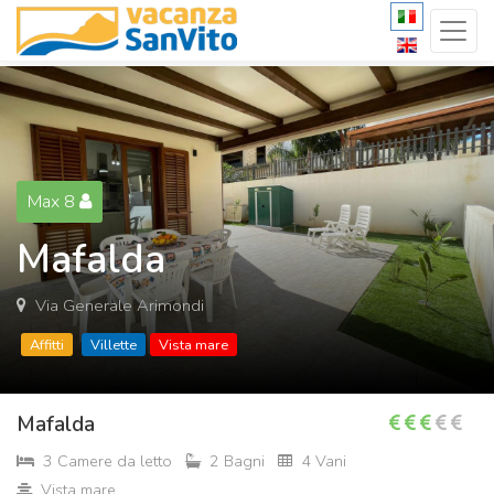
Max 8
Mafalda
Via Generale Arimondi
Affitti
Villette
Vista mare
Mafalda
3 Camere da letto
2 Bagni
4 Vani
Vista mare