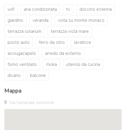
wifi
aria condizionata
tv
doccino esterna
giardino
veranda
vista su monte monaco
terrazza solarium
terrazza vista mare
posto auto
ferro da stiro
lavatrice
asciugacapelli
arredo da esterno
forno ventilato
moka
utensili da cucina
divano
balcone
Mappa
Via Generale Arimondi