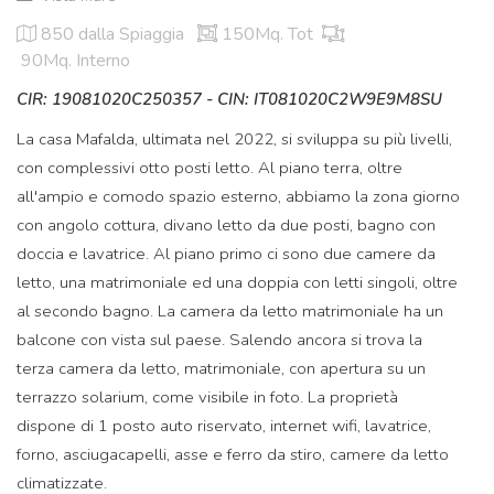
850
dalla Spiaggia
150Mq. Tot
90Mq. Interno
CIR: 19081020C250357 - CIN: IT081020C2W9E9M8SU
La casa Mafalda, ultimata nel 2022, si sviluppa su più livelli,
con complessivi otto posti letto. Al piano terra, oltre
all'ampio e comodo spazio esterno, abbiamo la zona giorno
con angolo cottura, divano letto da due posti, bagno con
doccia e lavatrice. Al piano primo ci sono due camere da
letto, una matrimoniale ed una doppia con letti singoli, oltre
al secondo bagno. La camera da letto matrimoniale ha un
balcone con vista sul paese. Salendo ancora si trova la
terza camera da letto, matrimoniale, con apertura su un
terrazzo solarium, come visibile in foto. La proprietà
dispone di 1 posto auto riservato, internet wifi, lavatrice,
forno, asciugacapelli, asse e ferro da stiro, camere da letto
climatizzate.