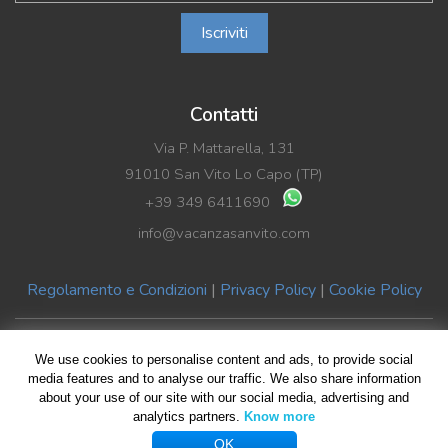
Iscriviti
Contatti
Via P. Mattarella, 131
91010 San Vito Lo Capo (TP)
+39 349 6411690
info@vacanzasanvito.com
Regolamento e Condizioni
|
Privacy Policy
|
Cookie Policy
© Copyright 2019 Vacanza SanVito di Benedetto La Rocca | P.Iva
We use cookies to personalise content and ads, to provide social
02489590816
media features and to analyse our traffic. We also share information
about your use of our site with our social media, advertising and
All rights reserved | Design by
Giovanni Giliberti
| Foto HomePage
analytics partners.
Know more
Giuseppe Violante
OK