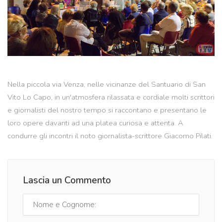
Nella piccola via Venza, nelle vicinanze del Santuario di San
Vito Lo Capo, in un'atmosfera rilassata e cordiale molti scrittori
e giornalisti del nostro tempo si raccontano e presentano le
loro opere davanti ad una platea curiosa e attenta. A
condurre gli incontri il noto giornalista-scrittore Giacomo Pilati.
Lascia un Commento